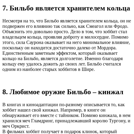
7. Бильбо является хранителем кольца
Несмотря на то, что Бильбо является хранителем кольца, он не
подвержен его влиянию так сильно, как Смеагол или Фродо.
Объяснить это довольно просто. Дело в том, что хоббит стал
владельцем кольца, проявляя доброту и милосердие. Помимо
этого, сила Саурона оказывает на него минимальное влияние,
поскольку он находится достаточно далеко от Мордора.
Единственным заметным эффектом, который оказывает
кольцо на Бильбо, является долголетие. Именно благодаря
кольцу ему удалось дожить до своих лет. Бильбо считался
одним из наиболее старых хоббитов в Шире.
8. Любимое оружие Бильбо – кинжал
В книгах и киноадаптации по-разному описывается то, как
хоббит нашел свой кинжал. Например, в книге он
обнаруживает его вместе с тайником. Помимо кинжала, в нем
хранился меч Гламдринг, принадлежавший королю Тургону, и
меч Оркрист.
В фильмах хоббит получает в подарок клинок, который