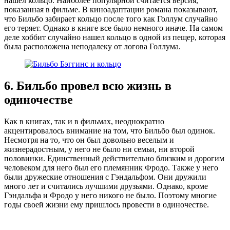
нашел кольцо. Наиболее популярной считается версия,
показанная в фильме. В киноадаптации романа показывают,
что Бильбо забирает кольцо после того как Голлум случайно
его теряет. Однако в книге все было немного иначе. На самом
деле хоббит случайно нашел кольцо в одной из пещер, которая
была расположена неподалеку от логова Голлума.
6. Бильбо провел всю жизнь в
одиночестве
Как в книгах, так и в фильмах, неоднократно
акцентировалось внимание на том, что Бильбо был одинок.
Несмотря на то, что он был довольно веселым и
жизнерадостным, у него не было ни семьи, ни второй
половинки. Единственный действительно близким и дорогим
человеком для него был его племянник Фродо. Также у него
были дружеские отношения с Гэндальфом. Они дружили
много лет и считались лучшими друзьями. Однако, кроме
Гэндальфа и Фродо у него никого не было. Поэтому многие
годы своей жизни ему пришлось провести в одиночестве.