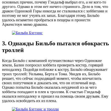
основных причин, почему Гэндальф выбрал его, а не кого-то
другого. Однако в этом нет ничего странного. Дело в том, что
дракон Одинокой Горы никогда не сталкивался с хоббитами и
поэтому не мог учуять их запах. Благодаря этому, Бильбо
удалось незаметно пробраться в пещеры и пронести
Аркенстоун мимо дракона.
3. Однажды Бильбо пытался обокрасть
троллей
Когда Бильбо с компанией путешествовал через Одинокие
земли, Балин попросил хоббита проверить костер, горящий
неподалеку. Подойдя поближе к костру, Бильбо обнаруживает
троих троллей: Уильяма, Берта и Тома. Увидев их, Бильбо
решает, что сейчас подходящий момент, чтобы впечатлить
своих попутчиков и доказать им, что он отличный вор.
Однако попытка Бильбо оказалась неудачной из-за чего
хоббиты попадают в плен к троллям. К счастью Гэндальф
оказался неподалеку и пришел на помощь своим друзьям. Ему
удалось освободить их из плена.