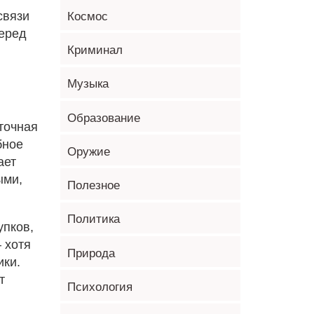
связи
Космос
перед
Криминал
Музыка
Образование
точная
бное
Оружие
ает
ыми,
Полезное
Политика
упков,
 хотя
Природа
ики.
т
Психология