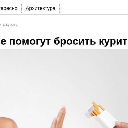
тересно
Архитектура
ить курить
е помогут бросить кури