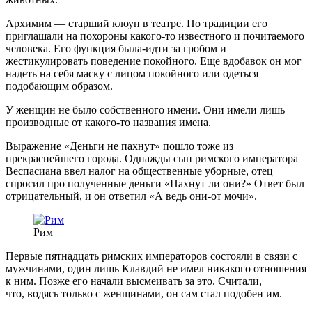
Архимим — старший клоун в театре. По традиции его
приглашали на похороны какого-то известного и почитаемого
человека. Его функция была-идти за гробом и
жестикулировать поведение покойного. Еще вдобавок он мог
надеть на себя маску с лицом покойного или одеться
подобающим образом.
У женщин не было собственного имени. Они имели лишь
производные от какого-то названия имена.
Выражение «Деньги не пахнут» пошло тоже из
прекраснейшего города. Однажды сын римского императора
Веспасиана ввел налог на общественные уборные, отец
спросил про полученные деньги «Пахнут ли они?» Ответ был
отрицательный, и он ответил «А ведь они-от мочи».
Рим
Первые пятнадцать римских императоров состояли в связи с
мужчинами, один лишь Клавдий не имел никакого отношения
к ним. Позже его начали высмеивать за это. Считали,
что, водясь только с женщинами, он сам стал подобен им.