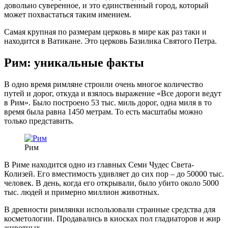
довольно суверенное, и это единственный город, который
может похвастаться таким имением.
Самая крупная по размерам церковь в мире как раз таки и
находится в Ватикане. Это церковь Базилика Святого Петра.
Рим: уникальные факты
В одно время римляне строили очень многое количество
путей и дорог, откуда и взялось выражение «Все дороги ведут
в Рим». Было построено 53 тыс. миль дорог, одна миля в то
время была равна 1450 метрам. То есть масштабы можно
только представить.
Рим
В Риме находится одно из главных Семи Чудес Света-
Колизей. Его вместимость удивляет до сих пор – до 50000 тыс.
человек. В день, когда его открывали, было убито около 5000
тыс. людей и примерно миллион животных.
В древности римлянки использовали странные средства для
косметологии. Продавались в киосках пол гладиаторов и жир
животных.