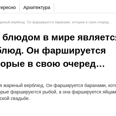
тересно
Архитектура
реный верблюд. Он фаршируется баранами, которые в свою очеред…
блюдом в мире являетс
блюд. Он фаршируется
торые в свою очеред…
 жареный верблюд. Он фаршируется баранами, кот
орые фаршируются рыбой, а она фаршируется яйцам
ской свадьбе.