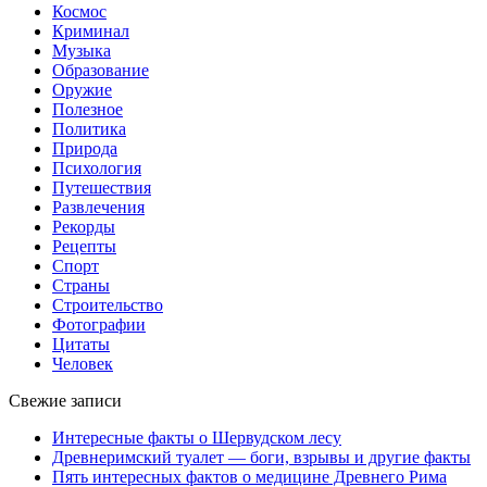
Космос
Криминал
Музыка
Образование
Оружие
Полезное
Политика
Природа
Психология
Путешествия
Развлечения
Рекорды
Рецепты
Спорт
Страны
Строительство
Фотографии
Цитаты
Человек
Свежие записи
Интересные факты о Шервудском лесу
Древнеримский туалет — боги, взрывы и другие факты
Пять интересных фактов о медицине Древнего Рима