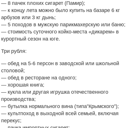
— 8 пачек плохих сигарет (Памир);
— к концу лета можно было купить на базаре 6 кг
арбузов или 3 кг дынь;
— 5 походов в мужскую парикмахерскую или баню;
— стоимость суточного койко-места «дикарем» в
курортный сезон на юге.
Три рубля:
— обед на 5-6 персон в заводской или школьной
столовой;
— обед в ресторане на одного;
— хорошая книга;
— кукла или другая игрушка отечественного
производства;
— бутылка нормального вина (типа”Крымского”);
— культпоход в выходной всей семьей, включая
перекус;
— пачка импортных сигарет;