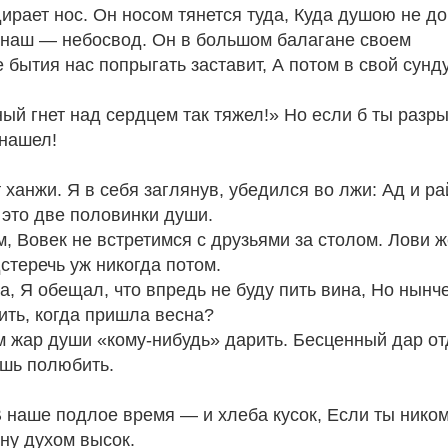
ирает нос. Он носом тянется туда, Куда душою не до
к наш — небосвод. Он в большом балагане своем
 бытия нас попрыгать заставит, А потом в свой сунд
ный гнет над сердцем так тяжел!» Но если б ты разры
 нашел!
 ханжи. Я в себя заглянув, убедился во лжи: Ад и р
 это две половинки души.
, Вовек не встретимся с друзьями за столом. Лови ж
стеречь уж никогда потом.
сна, Я обещал, что впредь не буду пить вина, Но нынче
пить, когда пришла весна?
м жар души «кому-нибудь» дарить. Бесценный дар о
ешь полюбить.
 В наше подлое время — и хлеба кусок, Если ты ником
ину духом высок.