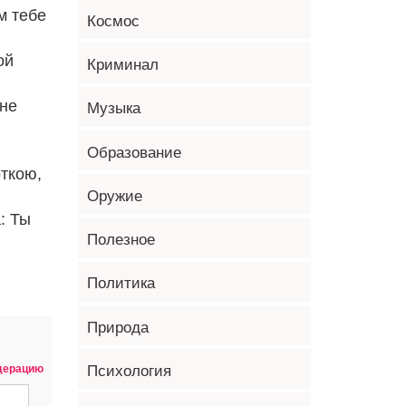
м тебе
Космос
ой
Криминал
 не
Музыка
Образование
откою,
Оружие
: Ты
Полезное
Политика
Природа
Психология
одерацию