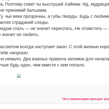
ма, Поэтому совет ты выслушай Хайяма: Яд, мудрецо
 не принимай бальзама.
Ту, чьи веки прозрачны, а губы тверды. Будь с любим
тавляя страданий следы.
 рядом спать — не значит переспать. Не отомстить —
 значит не любить.
 рассветом всегда наступает закат. С этой жизнью кор
тебе напрокат.
бно немало, Два важных правила запомни для начала
учше будь один, чем вместе с кем попало.
* Все комментарии проходят м