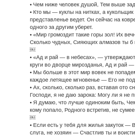
• Чем ниже человек душой, Тем выше зад
• Кто мы — куклы на нитках, а кукольщи
представленье ведет. Он сейчас на ковре
одного за другим уберет.
• «Мир громоздит такие горы зол! Их веч
Сколько чудных, Сияющих алмазов ты б
￼
• «Ад и рай — в небесах», — утверждают
круги во дворце мирозданья, Ад и рай —
• Мы больше в этот мир вовек не попадем
каждое летящее мгновенье — Его не под
• Ах, сколько, сколько раз, вставая ото 
Господи, я не даю зарока: Могу ли я не 
• Я думаю, что лучше одиноким быть, Че
кому попало, Родного встретив, не суме
￼
• Если есть у тебя для жилья закуток —
слуга, не хозяин — Счастлив ты и воист