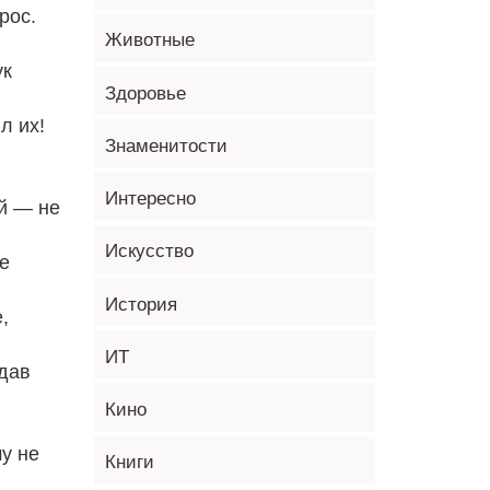
рос.
Животные
ук
Здоровье
л их!
Знаменитости
Интересно
ай — не
Искусство
е
История
,
ИТ
тдав
Кино
у не
Книги