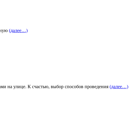
евную
(далее…)
ками на улице. К счастью, выбор способов проведения
(далее…)