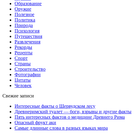
Образование
Оружие
Полезное
Политика
Природа
Психология
Путешествия
Развлечения
Рекорды
Рецепты
Спорт
Страны
Строительство
Фотографии
Цитаты
Человек
Свежие записи
Интересные факты о Шервудском лесу
Древнеримский туалет — боги, взрывы и другие факты
Пять интересных фактов о медицине Древнего Рима
Опасный фрукт аки
Самые длинные слова в разных языках мира