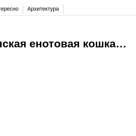
тересно
Архитектура
нская енотовая кошка…