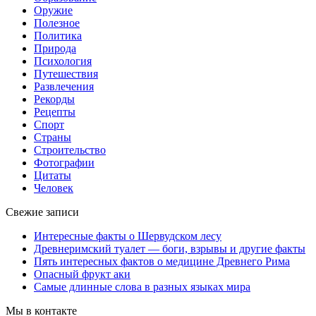
Оружие
Полезное
Политика
Природа
Психология
Путешествия
Развлечения
Рекорды
Рецепты
Спорт
Страны
Строительство
Фотографии
Цитаты
Человек
Свежие записи
Интересные факты о Шервудском лесу
Древнеримский туалет — боги, взрывы и другие факты
Пять интересных фактов о медицине Древнего Рима
Опасный фрукт аки
Самые длинные слова в разных языках мира
Мы в контакте